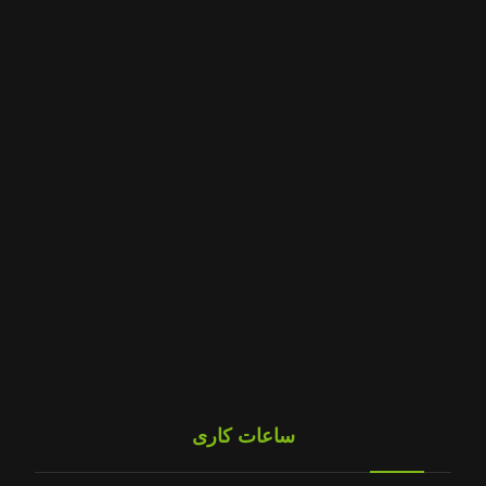
تهران شهریار-جاده کهنز-قبل از صباشهر-مجتمع صنعتی جوانزاد-پلاک ۳۴
پراید
ریو ، تیبا
پژو 405
پژو 206
سمند
زانتیا
ال 90
پیکان آردی
نیسان وانت
مزدا وانت
ساعات کاری