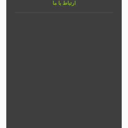
ارتباط با ما
تلفن شرکت :
۰۲۱۶۵۷۶۴۴۰۲
تلفن همراه :
تلفن همراه :
آدرس :
تهران شهریار-جاده کهنز-قبل از صباشهر-مجتمع صنعتی جوانزاد-پلاک
۳۴