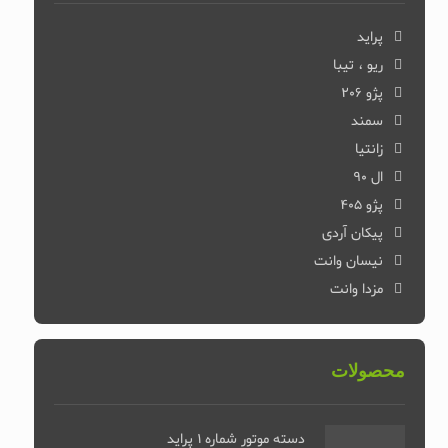
پراید
ریو ، تیبا
پژو 206
سمند
زانتیا
ال 90
پژو 405
پیکان آردی
نیسان وانت
مزدا وانت
محصولات
دسته موتور شماره 1 پراید