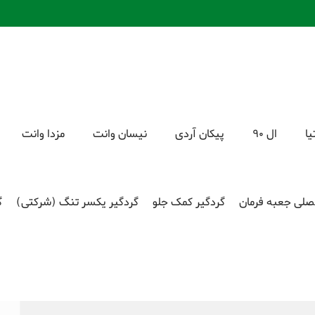
یا
ال 90
پیکان آردی
نیسان وانت
مزدا وانت
سیبک مفصل (بازویی فرمان)
محصولات
پراید
سیبک مفصل (بازویی فرمان)
صلی جعبه فرمان
گردگیر کمک جلو
گردگیر یکسر تنگ (شرکتی)
گ