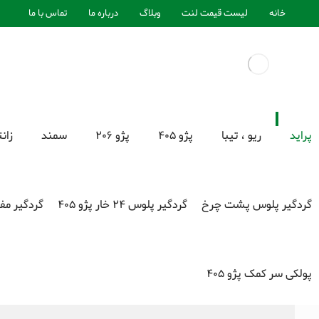
خانه
لیست قیمت لنت
وبلاگ
درباره ما
تماس با ما
پراید
ریو ، تیبا
پژو 405
پژو 206
سمند
زانت
گردگیر پلوس پشت چرخ
گردگیر پلوس 24 خار پژو 405
گردگیر مف
پولکی سر کمک پژو 405