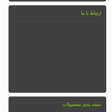
ارتباط با ما
تلفن شرکت :
۰۲۱۶۵۷۶۴۴۰۲
تلفن همراه :
تلفن همراه :
آدرس :
تهران شهریار-جاده کهنز-قبل از صباشهر-مجتمع صنعتی
جوانزاد-پلاک ۳۴
دسته بندی محصولات