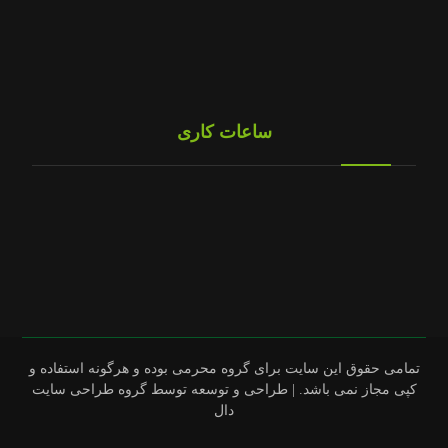
ال 90
پیکان آردی
نیسان وانت
مزدا وانت
ساعات کاری
شنبه تا چهارشنبه
9:00 تا 16:30
روز های تعطیل
تماس بگیرید
تمامی حقوق این سایت برای گروه محرمی بوده و هرگونه استفاده و
کپی مجاز نمی باشد.
| طراحی و توسعه توسط گروه طراحی سایت
دال