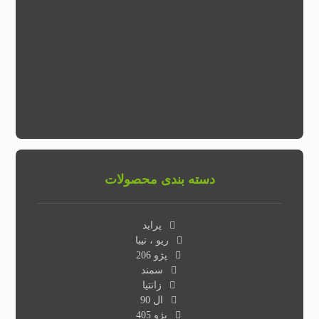
تلفن همراه :
آدرس :
تهران شهریار-جاده کهنز-قبل از صباشهر-مجتمع صنعتی جوانزاد-پلاک
۳۴
دسته بندی محصولات
پراید
ریو ، تیبا
پژو 206
سمند
زانتیا
ال 90
پژو 405